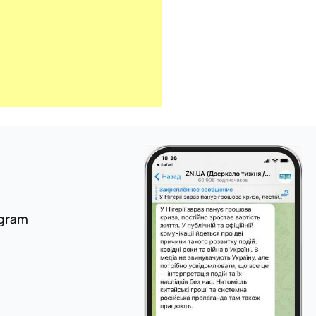
egram