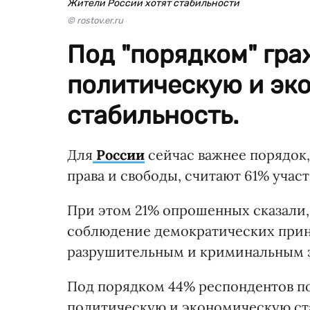
Жители России хотят стабильности
© rostov.er.ru
Под "порядком" гр
политическую и эк
стабильность.
Для
России
сейчас важнее порядок,
права и свободы, считают 61% участ
При этом 21% опрошенных сказали,
соблюдение демократических принц
разрушительным и криминальным э
Под порядком 44% респондентов по
политическую и экономическую ста