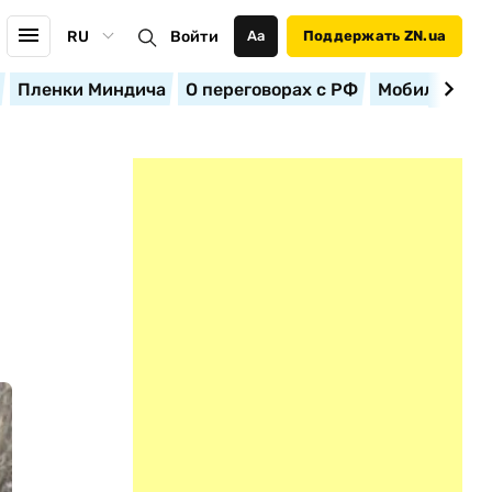
RU
Войти
Аа
Поддержать ZN.ua
Пленки Миндича
О переговорах с РФ
Мобилизация