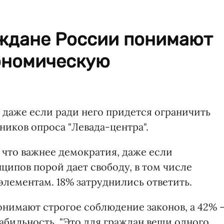
аждане России понимают
ономическую
 даже если ради него придется ограничить
ников опроса "Левада-центра".
 что важнее демократия, даже если
ипов порой дает свободу, в том числе
лементам. 18% затруднились ответить.
нимают строгое соблюдение законов, а 42% 
бильность. "Это для граждан вещи одного