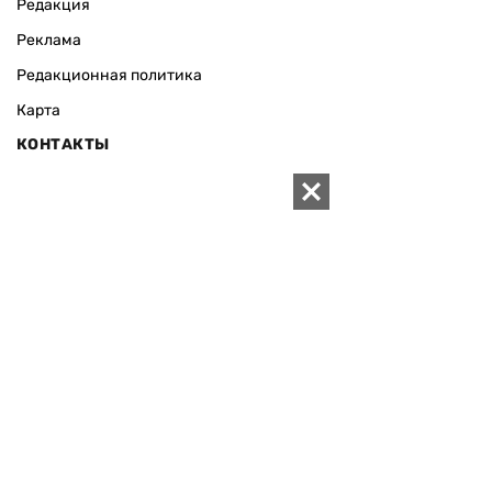
Редакция
Реклама
Редакционная политика
Карта
КОНТАКТЫ
01010 Киев, ул. Князей Острожских, 19/1
Телефон редакции:
+380 (44) 280-04-85
Электронная почта редакции:
zn94@ukr.net
Электронная почта службы новостей:
editor@zn.ua
СОЦСЕТИ
ПОДДЕРЖАТЬ ZN.UA