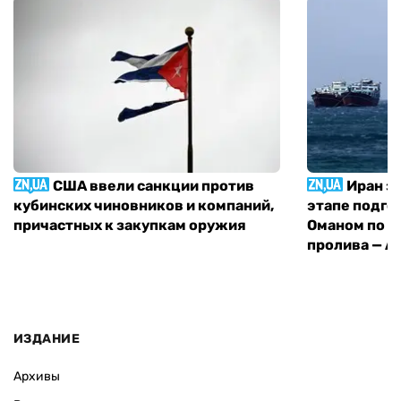
США ввели санкции против
Иран з
кубинских чиновников и компаний,
этапе подго
причастных к закупкам оружия
Оманом по п
пролива — A
ИЗДАНИЕ
Архивы