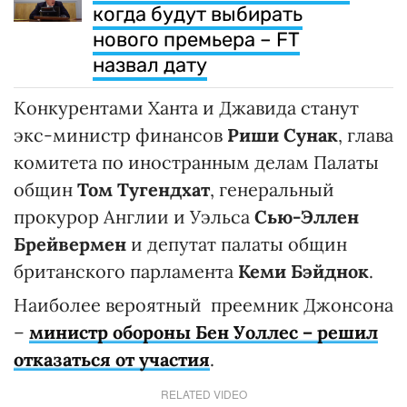
когда будут выбирать
нового премьера – FT
назвал дату
Конкурентами Ханта и Джавида станут
экс-министр финансов
Риши Сунак
, глава
комитета по иностранным делам Палаты
общин
Том Тугендхат
, генеральный
прокурор Англии и Уэльса
Сью-Эллен
Брейвермен
и депутат палаты общин
британского парламента
Кеми Бэйднок
.
Наиболее вероятный преемник Джонсона
–
министр обороны Бен Уоллес – решил
отказаться от участия
.
RELATED VIDEO