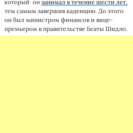
который он
занимал в течение шести лет,
тем самым завершив каденцию. До этого
он был министром финансов и вице-
премьером в правительстве Беаты Шидло.