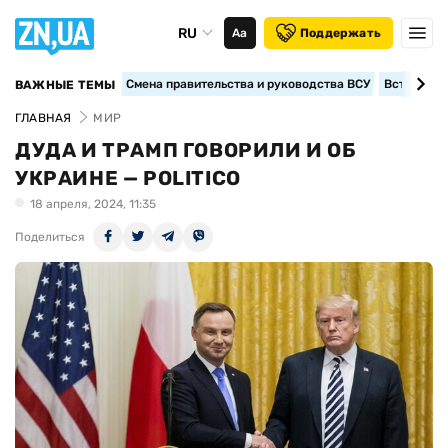
RU
Аа
Поддержать
Смена правительства и руководства ВСУ
Вступление
ВАЖНЫЕ ТЕМЫ
ГЛАВНАЯ
МИР
ДУДА И ТРАМП ГОВОРИЛИ И ОБ
УКРАИНЕ — POLITICO
18 апреля, 2024, 11:35
Поделиться