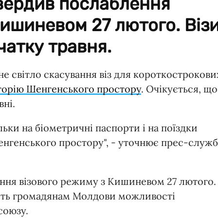
вердив послаблення
Кишиневом 27 лютого. Віз
чатку травня.
не світло скасування віз для короткострокови
торію Шенгенського простору
. Очікується, що
вні.
ьки на біометричні паспорти і на поїздки
Шенгенського простору", - уточнює прес-служб
ння візового режиму з Кишиневом 27 лютого.
сть громадянам Молдови можливості
союзу.