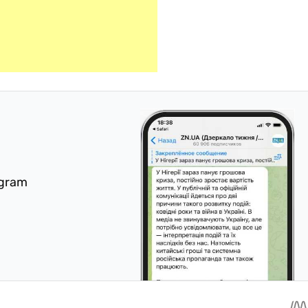
egram