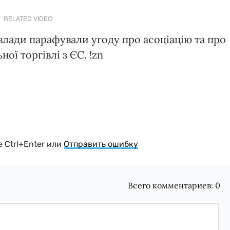
RELATED VIDEO
влади парафували угоду про асоціацію та про
ої торгівлі з ЄС. !zn
 Ctrl+Enter или
Отправить ошибку
Всего комментариев:
0