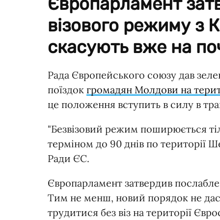
Європарламент зат
візового режиму з 
скасують вже на по
Рада Європейського союзу дав зеле
поїздок
громадян Молдови на тери
це положення вступить в силу в тра
"Безвізовий режим поширюється тіл
терміном до 90 днів по території 
Ради ЄС.
Європарламент затвердив послабле
Тим не менш, новий порядок не да
трудитися без віз на території Євро