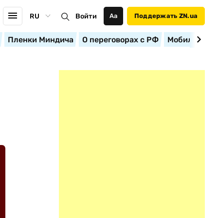
RU
Войти
Аа
Поддержать ZN.ua
Пленки Миндича
О переговорах с РФ
Мобилизация