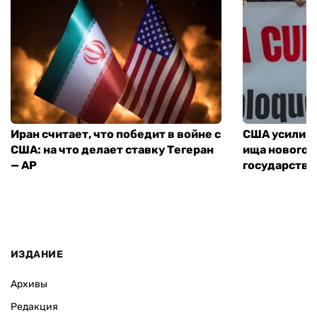
Иран считает, что победит в войне с
США усилива
США: на что делает ставку Тегеран
ища нового 
— AP
государства
ИЗДАНИЕ
Архивы
Редакция