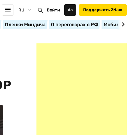
RU
Войти
Аа
Поддержать ZN.ua
Пленки Миндича
О переговорах с РФ
Мобилизация
ОР