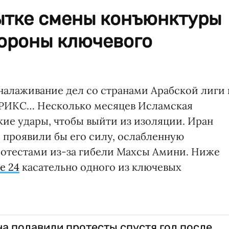
пытке смены конъюнктуры
тороны ключевого
алаживание дел со странами Арабской лиги 
 БРИКС… Несколько месяцев Исламская
ие удары, чтобы выйти из изоляции. Иран
 проявили бы его силу, ослабленную
отестами из-за гибели Махсы Амини. Ниже
e 24
касательно одного из ключевых
а подавили протесты спустя год после