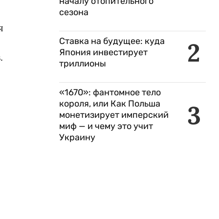
началу отопительного
сезона
я
Ставка на будущее: куда
2
Япония инвестирует
.
триллионы
«1670»: фантомное тело
короля, или Как Польша
3
монетизирует имперский
миф — и чему это учит
Украину