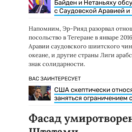
Байден и Нетаньяху об
с Саудовской Аравией и
Напомним, Эр-Рияд разорвал отнош
посольство в Тегеране в январе 201
Аравии саудовского шиитского чин
океане, и другие страны Лиги араб
знак солидарности.
ВАС ЗАИНТЕРЕСУЕТ
США скептически относя
заняться ограничением 
Фасад умиротворе
Штатами