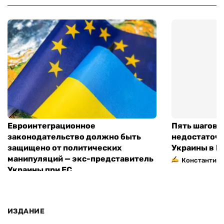
Евроинтеграционное
Пять шагов к
законодательство должно быть
недостаточн
защищено от политических
Украины в Е
манипуляций — экс-представитель
Константин 
Украины при ЕС
ИЗДАНИЕ