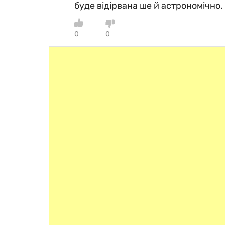
буде відірвана ше й астрономічно.
0
0