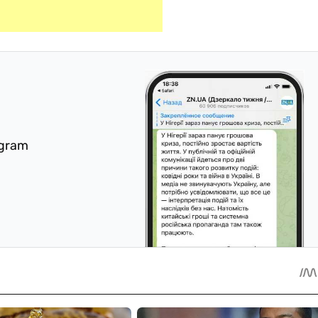
egram