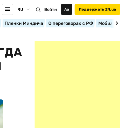
RU
Войти
Аа
Поддержать ZN.ua
Пленки Миндича
О переговорах с РФ
Мобилизация
ГДА
Я