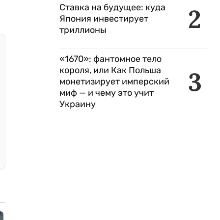
Ставка на будущее: куда
2
Япония инвестирует
триллионы
«1670»: фантомное тело
короля, или Как Польша
3
монетизирует имперский
миф — и чему это учит
Украину