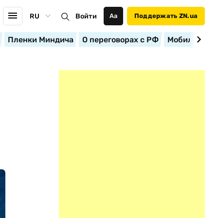
RU
Войти
Аа
Поддержать ZN.ua
Пленки Миндича
О переговорах с РФ
Мобилизация