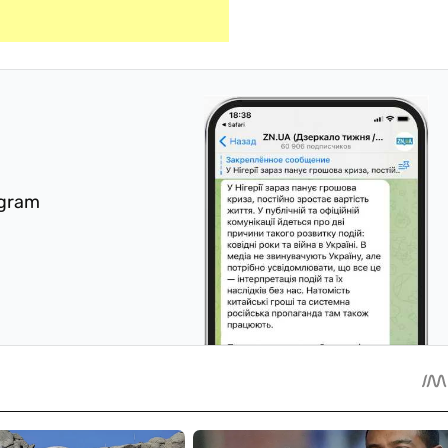
egram