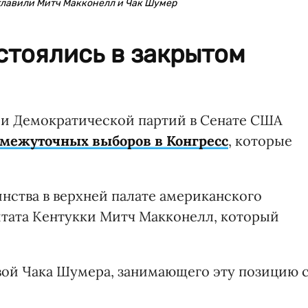
главили Митч Макконелл и Чак Шумер
стоялись в закрытом
и Демократической партий в Сенате США
межуточных выборов в Конгресс
, которые
ства в верхней палате американского
 штата Кентукки Митч Макконелл, который
вой Чака Шумера, занимающего эту позицию 