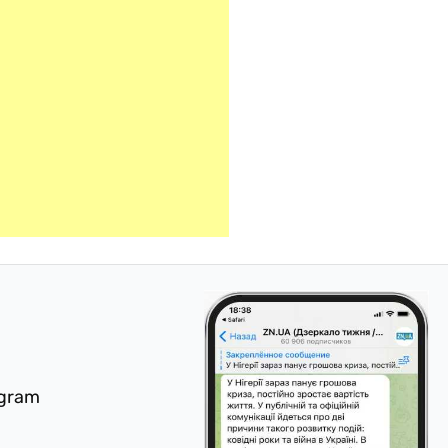
egram