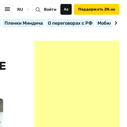
RU
Войти
Аа
Поддержать ZN.ua
Пленки Миндича
О переговорах с РФ
Мобилизация
Е