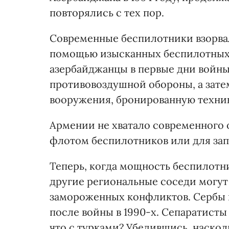
повторялись с тех пор.
Современные беспилотники взорва
помощью изысканных беспилотных 
азербайджанцы в первые дни войн
противовоздушной обороны, а зате
вооружения, бронированную техни
Армении не хватало современного 
флотом беспилотников или для за
Теперь, когда мощность беспилотн
другие региональные соседи могут
замороженных конфликтов. Сербы и
после войны в 1990-х. Сепаратисты
что с турками? Убедившись, наско