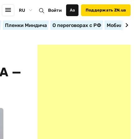
RU
Войти
Аа
Поддержать ZN.ua
Пленки Миндича
О переговорах с РФ
Мобилизация
А —