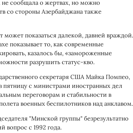
 не сообщала о жертвах, но можно
тв со стороны Азербайджана также
может показаться далекой, давней враждой
хе показывает то, как современные
кировать, казалось бы, «замороженные
можности разрушить статус-кво.
дарственного секретаря США Майка Помпео,
в пятницу с министрами иностранных дел
еальным переговорам и стабильности в
 полета военных беспилотников над анклавом.
дседателя "Минской группы" безрезультатно
й вопрос с 1992 года.