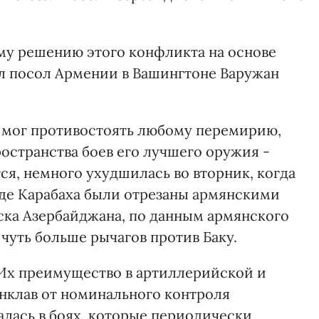
му решению этого конфликта на основе
л посол Армении в Вашингтоне Варужан
н мог противостоять любому перемирию,
ространства боев его лучшего оружия -
ся, немного ухудшилась во вторник, когда
де Карабаха были отрезаны армянскими
ска Азербайджана, по данным армянского
 чуть больше рычагов против Баку.
 Их преимущество в артиллерийской и
анклав от номинального контроля
алась в боях, которые периодически