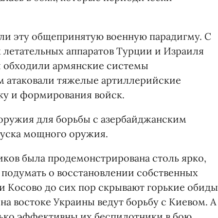
ли эту общепринятую военную парадигму. С
летательных аппаратов Турции и Израиля
ы обходили армянские системы
м атаковали тяжелые артиллерийские
ку и формирования войск.
оружия для борьбы с азербайджанским
пуска мощного оружия.
иков была продемонстрирована столь ярко,
 подумать о восстановлении собственных
 Косово до сих пор скрывают горькие обиды
 на востоке Украины ведут борьбу с Киевом. А
лько эффективны их беспилотники в бою,