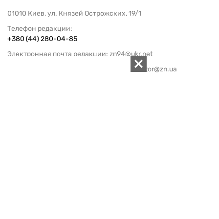
01010 Киев, ул. Князей Острожских, 19/1
Телефон редакции:
+380 (44) 280-04-85
Электронная почта редакции:
zn94@ukr.net
Электронная почта службы новостей:
editor@zn.ua
СОЦСЕТИ
ПОДДЕРЖАТЬ ZN.UA
Поддержать независимую
журналистику!
ЗЕРКАЛО НЕДЕЛИ
не подводим с 1994-го года