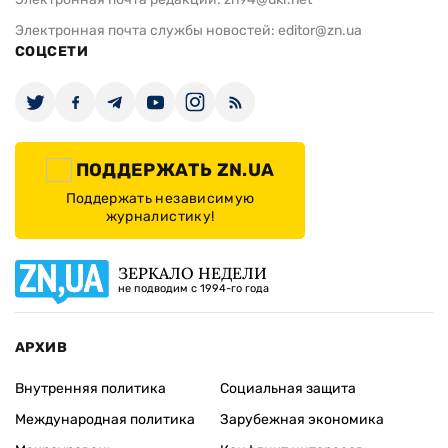
+380 (44) 280-04-85
Электронная почта редакции:
zn94@ukr.net
Электронная почта службы новостей:
editor@zn.ua
СОЦСЕТИ
ПОДДЕРЖАТЬ ZN.UA
Поддержать независимую
журналистику!
ЗЕРКАЛО НЕДЕЛИ
не подводим с 1994-го года
АРХИВ
Внутренняя политика
Социальная защита