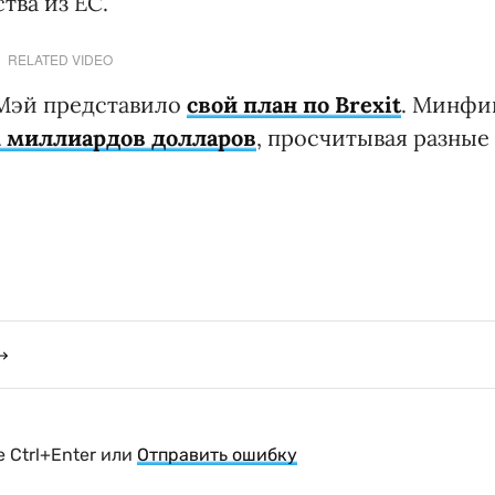
тва из ЕС.
RELATED VIDEO
 Мэй представило
свой план по Brexit
. Минфи
х миллиардов долларов
, просчитывая разные
 Ctrl+Enter или
Отправить ошибку