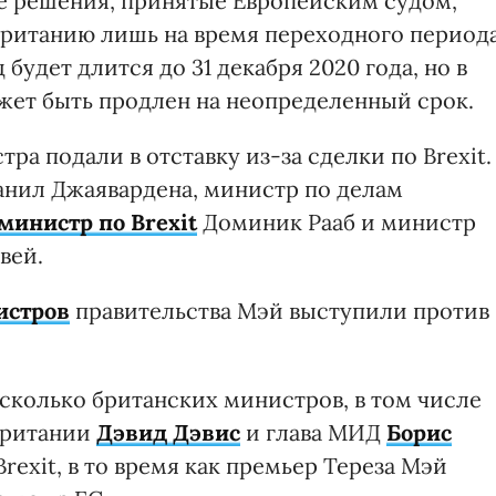
е решения, принятые Европейским судом,
британию лишь на время переходного периода
удет длится до 31 декабря 2020 года, но в
ожет быть продлен на неопределенный срок.
ра подали в отставку из-за сделки по Brexit.
анил Джаявардена, министр по делам
министр по Brexit
Доминик Рааб и министр
вей.
нистров
правительства Мэй выступили против
несколько британских министров, в том числе
Британии
Дэвид Дэвис
и глава МИД
Борис
rexit, в то время как премьер Тереза Мэй