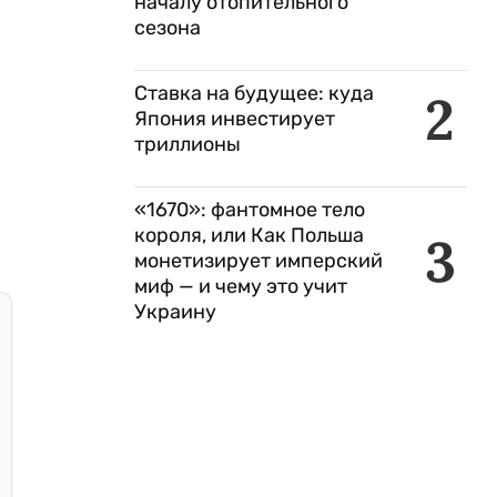
началу отопительного
сезона
Ставка на будущее: куда
2
Япония инвестирует
триллионы
«1670»: фантомное тело
короля, или Как Польша
3
монетизирует имперский
миф — и чему это учит
Украину