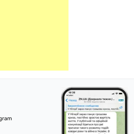
egram