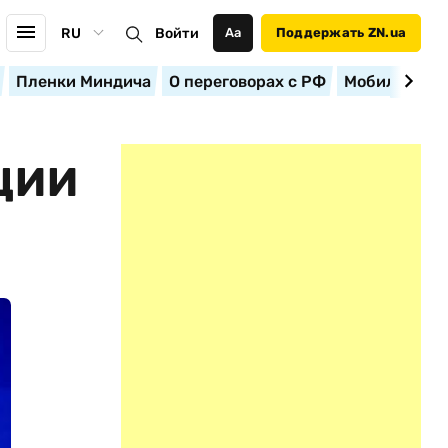
RU
Войти
Аа
Поддержать ZN.ua
Пленки Миндича
О переговорах с РФ
Мобилизация
ЦИИ