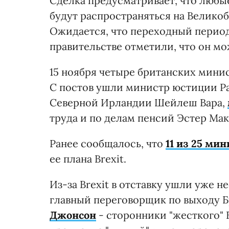
Сделка предусматривает, что любы
будут распространяться на Велико
Ожидается, что переходный период б
правительстве отметили, что он м
15 ноября четыре британских минист
С постов ушли министр юстиции Р
Северной Ирландии Шейлеш Вара,
труда и по делам пенсий Эстер Мак
Ранее сообщалось, что
11 из 25 ми
ее плана Brexit.
Из-за Brexit в отставку ушли уже 
главный переговорщик по выходу 
Джонсон
- сторонники "жесткого" B