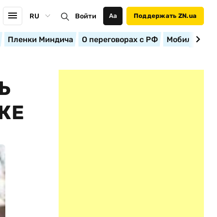
RU
Войти
Аа
Поддержать ZN.ua
Пленки Миндича
О переговорах с РФ
Мобилизация
Ь
КЕ