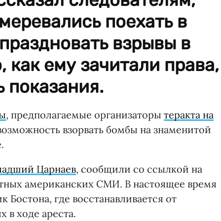
амеревались поехать в
праздновать взрывы в
, как ему зачитали права,
ь показания.
вы
, предполагаемые организаторы
теракта на
возможность взорвать бомбы на знаменитой
.
ладший Царнаев
, сообщили со ссылкой на
етных американских СМИ. В настоящее время
к Бостона, где восстанавливается от
 в ходе ареста.