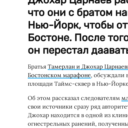
что они с братом н
Нью-Йорк, чтобы от
Бостоне. После того
он перестал даават
Братья
Тамерлан и Джохар Царнае
Бостонском марафоне
, обсуждали 
площади Таймс-сквер в Нью-Йорке
Об этом рассказал следователям
м
свои источники сразу ряд авторит
Джохар находится в одной из клини
огнестрельных ранений, полученных