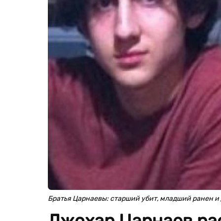
Братья Царнаевы: старший убит, младший ранен и
Джохар Царнаев ра