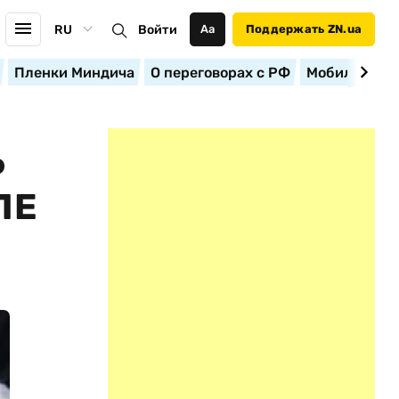
RU
Войти
Аа
Поддержать ZN.ua
Пленки Миндича
О переговорах с РФ
Мобилизация
Ь
ЛЕ