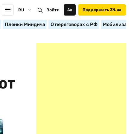
RU
Войти
Аа
Поддержать ZN.ua
Пленки Миндича
О переговорах с РФ
Мобилизация
ЮТ