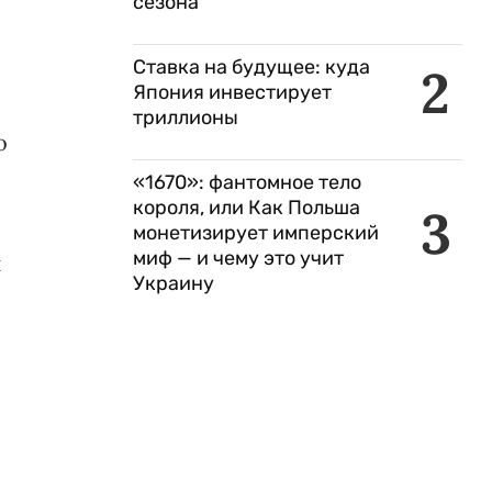
сезона
Ставка на будущее: куда
2
Япония инвестирует
триллионы
о
«1670»: фантомное тело
короля, или Как Польша
3
монетизирует имперский
миф — и чему это учит
й
Украину