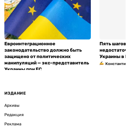
Евроинтеграционное
Пять шагов к
законодательство должно быть
недостаточн
защищено от политических
Украины в Е
манипуляций — экс-представитель
Константин 
Украины при ЕС
ИЗДАНИЕ
Архивы
Редакция
Реклама