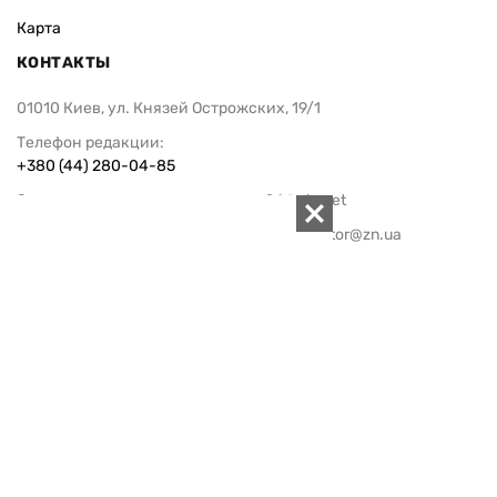
Карта
КОНТАКТЫ
01010 Киев, ул. Князей Острожских, 19/1
Телефон редакции:
+380 (44) 280-04-85
Электронная почта редакции:
zn94@ukr.net
Электронная почта службы новостей:
editor@zn.ua
СОЦСЕТИ
ПОДДЕРЖАТЬ ZN.UA
Поддержать независимую
журналистику!