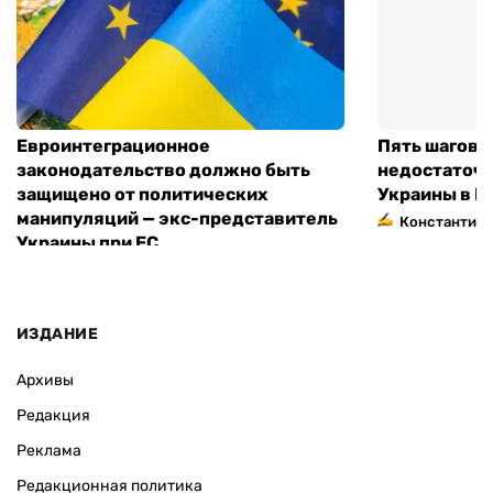
Евроинтеграционное
Пять шагов к
законодательство должно быть
недостаточн
защищено от политических
Украины в Е
манипуляций — экс-представитель
Константин 
Украины при ЕС
ИЗДАНИЕ
Архивы
Редакция
Реклама
Редакционная политика