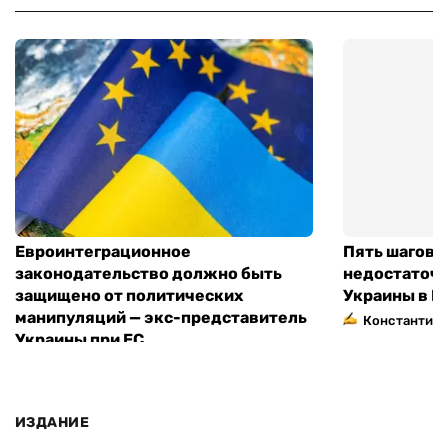
Евроинтеграционное
Пять шагов к
законодательство должно быть
недостаточн
защищено от политических
Украины в Е
манипуляций — экс-представитель
Константин 
Украины при ЕС
ИЗДАНИЕ