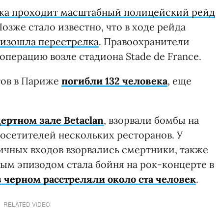
жа проходит масштабный полицейский рейд
Позже стало известно, что в ходе рейда
оизошла перестрелка
. Правоохранители
перацию возле стадиона Stade de France.
ктов в Париже
погибли 132 человека
, еще
ертном зале Betaclan
, взорвали бомбы на
осетителей нескольких ресторанов. У
зличных входов взорвались смертники, также
ым эпизодом стала бойня на рок-концерте в
 черном расстреляли около ста человек
.
RELATED VIDEO