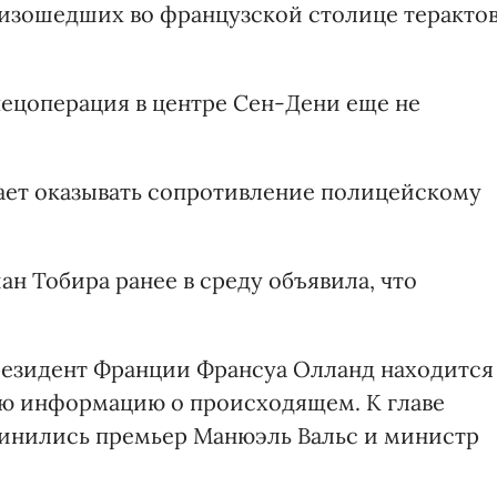
оизошедших во французской столице теракто
ецоперация в центре Сен-Дени еще не
ет оказывать сопротивление полицейскому
 Тобира ранее в среду объявила, что
резидент Франции Франсуа Олланд находится
сю информацию о происходящем. К главе
динились премьер Манюэль Вальс и министр