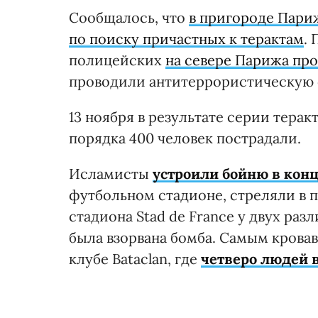
Сообщалось, что
в пригороде Пари
по поиску причастных к терактам
. 
полицейских
на севере Парижа пр
проводили антитеррористическую о
13 ноября в результате серии тера
порядка 400 человек пострадали.
Исламисты
устроили бойню в конц
футбольном стадионе, стреляли в п
стадиона Stad de France у двух ра
была взорвана бомба. Самым кровав
клубе Bataclan, где
четверо людей в