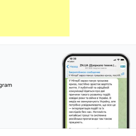
egram