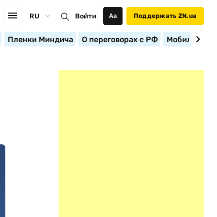
RU
Войти
Аа
Поддержать ZN.ua
Пленки Миндича
О переговорах с РФ
Мобилизация