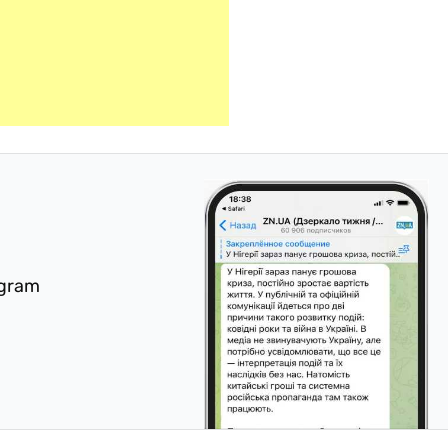
egram