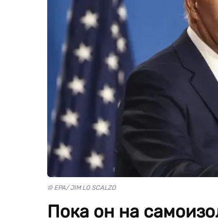
© EPA/ JIM LO SCALZO
Пока он на самоизо