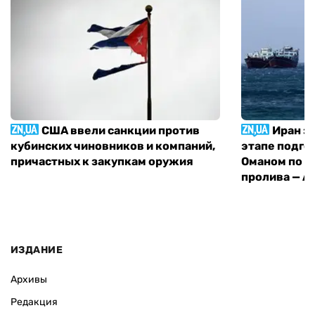
США ввели санкции против
Иран з
кубинских чиновников и компаний,
этапе подго
причастных к закупкам оружия
Оманом по п
пролива — A
ИЗДАНИЕ
Архивы
Редакция