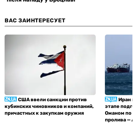
ВАС ЗАИНТЕРЕСУЕТ
США ввели санкции против
Иран з
кубинских чиновников и компаний,
этапе подго
причастных к закупкам оружия
Оманом по п
пролива — A