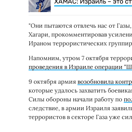
ХАМАС: Израиль – это ст
"Они пытаются отвлечь нас от Газы
Хагари, прокомментировав усилен
Ираном террористических группир
Напомним, утром 7 октября терро
проведения в Израиле операции "Ш
9 октября армия
возобновила конт
которые удалось захватить боевик
Силы обороны начали работу по
по
следствие, в армии Израиля заявил
террористов в секторе Газа уже си