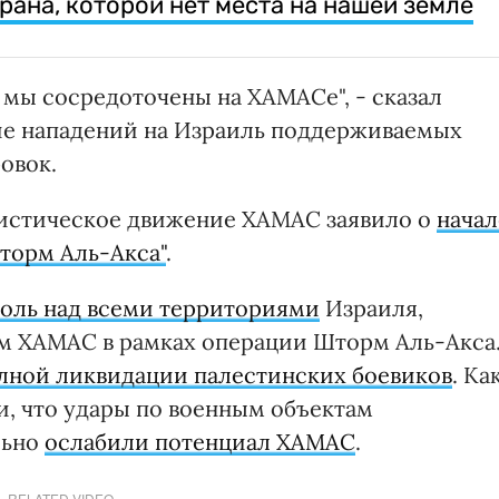
рана, которой нет места на нашей земле
, мы сосредоточены на ХАМАСе", - сказал
ие нападений на Израиль поддерживаемых
овок.
ристическое движение ХАМАС заявило о
начал
торм Аль-Акса"
.
роль над всеми территориями
Израиля,
ам ХАМАС в рамках операции Шторм Аль-Акса
лной ликвидации палестинских боевиков
. Ка
и, что удары по военным объектам
льно
ослабили потенциал ХАМАС
.
RELATED VIDEO