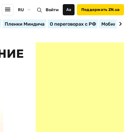
RU
Войти
Аа
Поддержать ZN.ua
Пленки Миндича
О переговорах с РФ
Мобилизация
НИЕ