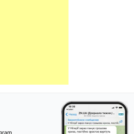
egram