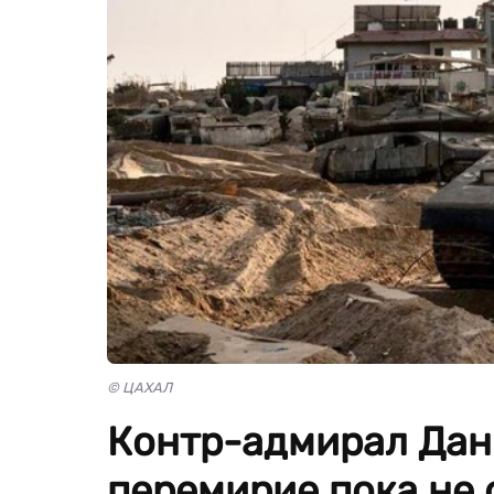
© ЦАХАЛ
Контр-адмирал Дан
перемирие пока не 