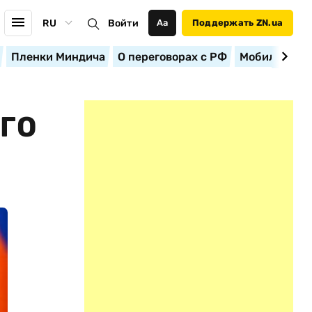
RU
Войти
Аа
Поддержать ZN.ua
Пленки Миндича
О переговорах с РФ
Мобилизация
ГО