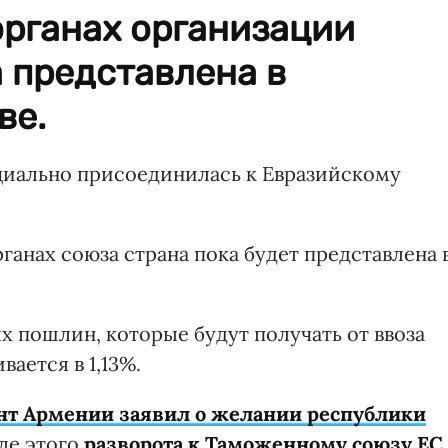
органах организации
 представлена в
ве.
ициально присоединилась к Евразийскому
ганах союза страна пока будет представлена 
 пошлин, которые будут получать от ввоза
ается в 1,13%.
нт Армении заявил о желании республики
сле этого
разворота к Таможенному союзу ЕС