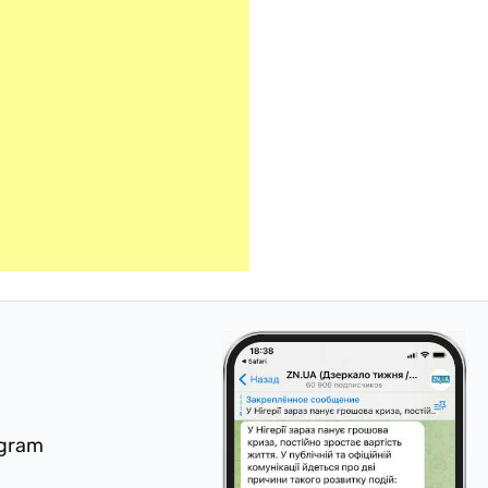
egram