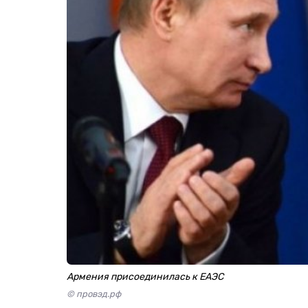
Армения присоединилась к ЕАЭС
© провэд.рф