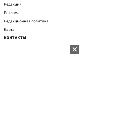
Редакция
Реклама
Редакционная политика
Карта
КОНТАКТЫ
01010 Киев, ул. Князей Острожских, 19/1
Телефон редакции:
+380 (44) 280-04-85
Электронная почта редакции:
zn94@ukr.net
Электронная почта службы новостей:
editor@zn.ua
СОЦСЕТИ
ПОДДЕРЖАТЬ ZN.UA