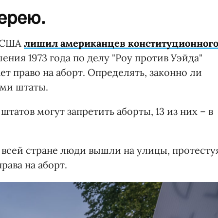
ерею.
д США
лишил американцев конституционног
ения 1973 года по делу "Роу против Уэйда"
т право на аборт. Определять, законно ли
ами штаты.
штатов могут запретить аборты, 13 из них – в
 всей стране люди вышли на улицы, протесту
ава на аборт.