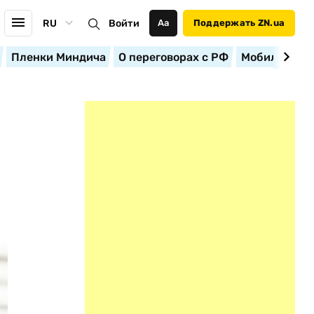
RU
Войти
Аа
Поддержать ZN.ua
Пленки Миндича
О переговорах с РФ
Мобилизация