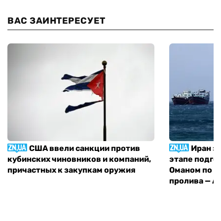
ВАС ЗАИНТЕРЕСУЕТ
США ввели санкции против
Иран з
кубинских чиновников и компаний,
этапе подго
причастных к закупкам оружия
Оманом по п
пролива — A