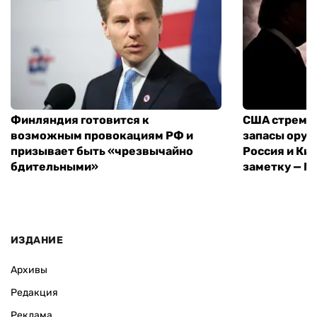
Финляндия готовится к
США стреми
возможным провокациям РФ и
запасы оруж
призывает быть «чрезвычайно
Россия и Кит
бдительными»
заметку — N
ИЗДАНИЕ
Архивы
Редакция
Реклама