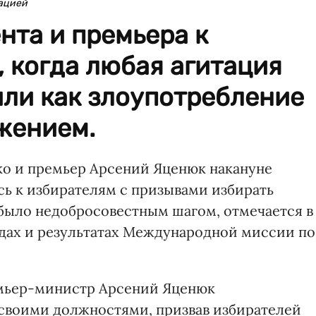
ацией
нта и премьера к
, когда любая агитация
или как злоупотребление
жением.
о и премьер Арсений Яценюк накануне
ь к избирателям с призывами избирать
было недобросовестным шагом, отмечается в
дах и результатах Международной миссии по
мьер-министр Арсений Яценюк
своими должностями, призвав избирателей