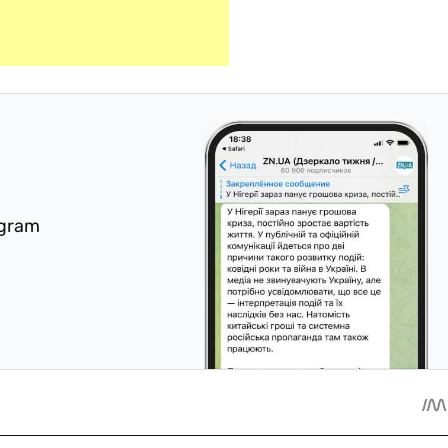
egram