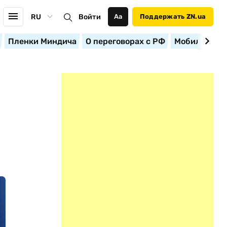
RU
Войти
Аа
Поддержать ZN.ua
Пленки Миндича
О переговорах с РФ
Мобилизация