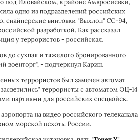
ою под Иловайском, в районе Амвросиевки,
ожила одно из подразделений российских
о, снайперские винтовки "Выхлоп" СС-94,
оссийской разработкой. Как рассказал
иция у террористов - российская.
ов до сухпая и тяжелого бронированного
й военторг", - подчеркнул Карин.
уженных террористов был замечен автомат
 "засветились" террористы с автоматом ОЦ-14
лыми партиями для российских спецвойск.
 аэропорта на видео российского телеканала
оном морской пехоты России.
иллерийская установка, пять "
Точек У
",