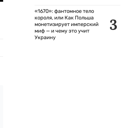
«1670»: фантомное тело
короля, или Как Польша
3
монетизирует имперский
миф — и чему это учит
Украину