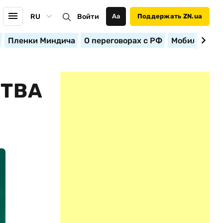
RU
Войти
Аа
Поддержать ZN.ua
Пленки Миндича
О переговорах с РФ
Мобилизация
ТВА