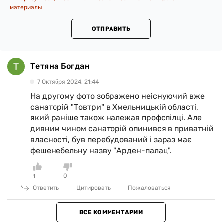
материалы
ОТПРАВИТЬ
Тетяна Богдан
7 Октября 2024, 21:44
На другому фото зображено неіснуючий вже
санаторій "Товтри" в Хмельницькій області,
який раніше також належав профспілці. Але
дивним чином санаторій опинився в приватній
власності, був перебудований і зараз має
фешенебельну назву "Арден-палац".
0
1
Ответить
Цитировать
Пожаловаться
ВСЕ КОММЕНТАРИИ