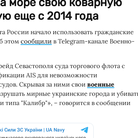
на море свою коварную
ую еще с 2014 года
а России начало использовать гражданские
Об этом
сообщили
в Telegram-канале Военно-
рейд Севастополя суда торгового флота с
икации AIS для невозможности
судов. Скрывая за ними свои
военные
азрушать мирные украинские города и убиват
 типа "Калибр"», – говорится в сообщении