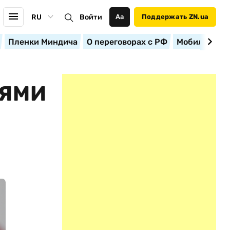
RU
Войти
Аа
Поддержать ZN.ua
Пленки Миндича
О переговорах с РФ
Мобилизация
ЛЯМИ