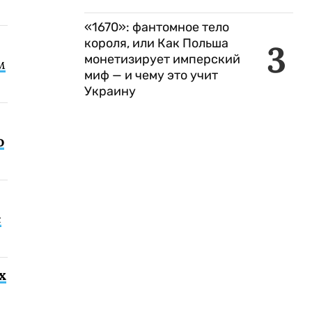
«1670»: фантомное тело
короля, или Как Польша
3
монетизирует имперский
м
миф — и чему это учит
Украину
о
с
х