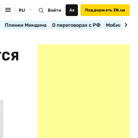
RU
Войти
Аа
Поддержать ZN.ua
Пленки Миндича
О переговорах с РФ
Мобилизация
ТСЯ