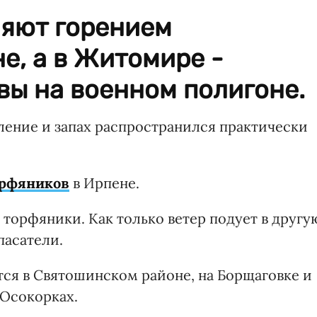
няют горением
е, а в Житомире -
вы на военном полигоне.
ение и запах распространился практически
орфяников
в Ирпене.
 торфяники. Как только ветер подует в другу
пасатели.
тся в Святошинском районе, на Борщаговке и
 Осокорках.