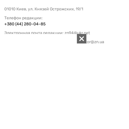
01010 Киев, ул. Князей Острожских, 19/1
Телефон редакции:
+380 (44) 280-04-85
Электронная почта редакции:
zn94@ukr.net
Электронная почта службы новостей:
editor@zn.ua
СОЦСЕТИ
ПОДДЕРЖАТЬ ZN.UA
Поддержать независимую
журналистику!
ЗЕРКАЛО НЕДЕЛИ
не подводим с 1994-го года