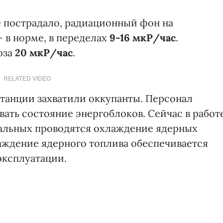
 пострадало, радиационный фон на
 в норме, в переделах
9-16 мкР/час
.
оза
20 мкР/час
.
RELATED VIDEO
танции захватили оккупанты. Персонал
ать состояние энергоблоков. Сейчас в работ
тальных проводятся охлаждение ядерных
аждение ядерного топлива обеспечивается
эксплуатации.