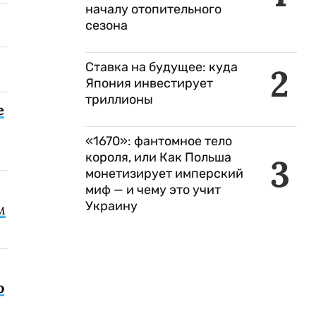
началу отопительного
сезона
Ставка на будущее: куда
2
Япония инвестирует
триллионы
е
«1670»: фантомное тело
короля, или Как Польша
3
монетизирует имперский
миф — и чему это учит
Украину
м
о