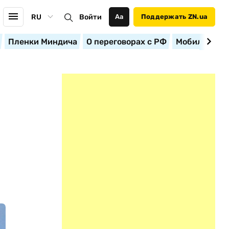
RU
Войти
Аа
Поддержать ZN.ua
Пленки Миндича
О переговорах с РФ
Мобилизация