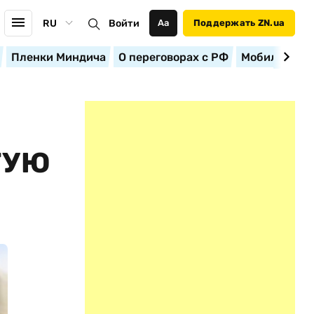
RU
Войти
Аа
Поддержать ZN.ua
Пленки Миндича
О переговорах с РФ
Мобилизация
ТУЮ