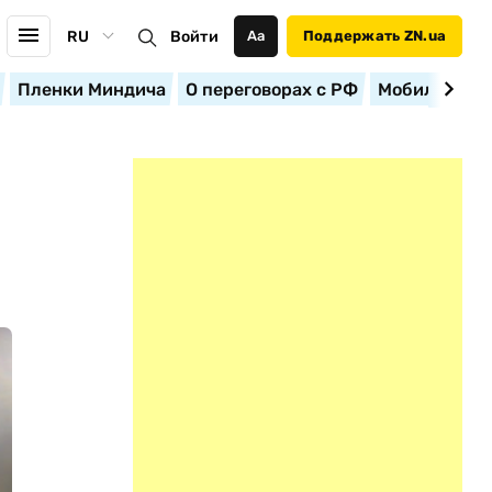
RU
Войти
Аа
Поддержать ZN.ua
Пленки Миндича
О переговорах с РФ
Мобилизация