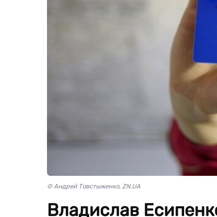
© Андрей Товстыженко, ZN.UA
Владислав Есипенко