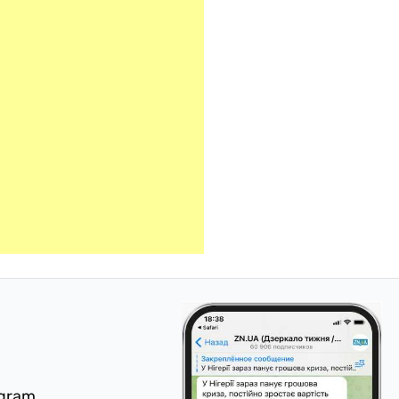
egram