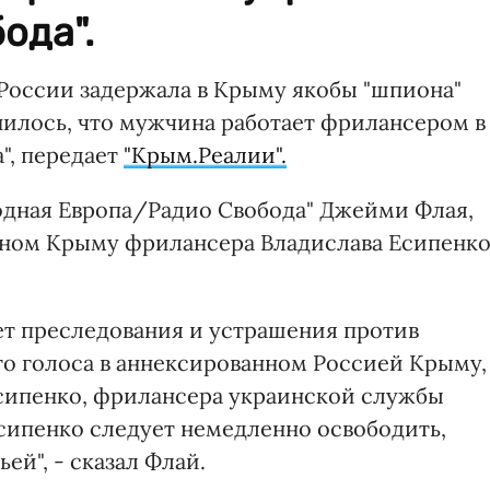
ода".
России задержала в Крыму якобы "шпиона"
нилось, что мужчина работает фрилансером в
", передает
"Крым.Реалии".
одная Европа/Радио Свобода" Джейми Флая,
нном Крыму фрилансера Владислава Есипенк
яет преследования и устрашения против
о голоса в аннексированном Россией Крыму,
Есипенко, фрилансера украинской службы
Есипенко следует немедленно освободить,
ей", - сказал Флай.