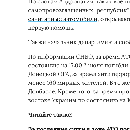
По словам Андронатия, таких вое
самопровозглашенных "республик" 
санитарные автомобили
, открываю
первую помощь.
Также начальник департамента соо
По информации СНБО, за время АТО
состоянию на 17:00 2 июля погибл
Донецкой ОГА, за время антитерро
менее 160 мирных жителей. В то ж
Донбассе. Кроме того, за время п
востоке Украины по состоянию на 1
Читайте также:
За последние сутки в зоне АТО по