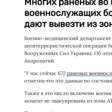
Многих раненых во
военнослужащих бо
дают вывезти из зо
Военно-медицинский департамен
антитеррористической операции б
Вооруженных Сил Украины. Об это
Андронатий.
"У нас сейчас 672
раненых военнос
отметив что это данные по состояни
Также в это число включены военн
момент не эвакуированы из зоны А