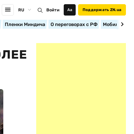
RU
Войти
Аа
Поддержать ZN.ua
Пленки Миндича
О переговорах с РФ
Мобилизация
ОЛЕЕ