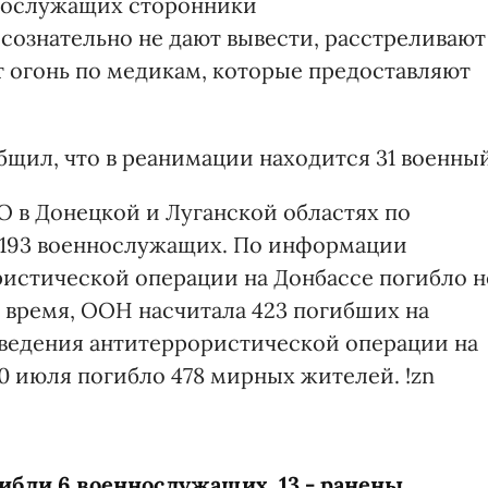
ннослужащих сторонники
сознательно не дают вывести, расстреливают
т огонь по медикам, которые предоставляют
бщил, что в реанимации находится 31 военный
 в Донецкой и Луганской областях по
и 193 военнослужащих. По информации
ристической операции на Донбассе погибло н
е время, ООН насчитала 423 погибших на
роведения антитеррористической операции на
0 июля погибло 478 мирных жителей. !zn
гибли 6 военнослужащих, 13 - ранены