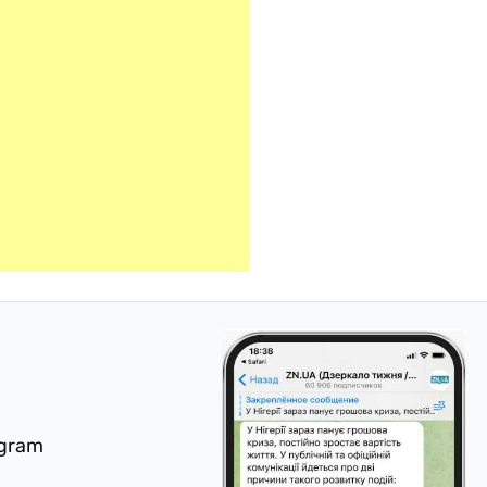
egram