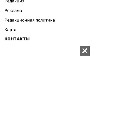
Редакция
Реклама
Редакционная политика
Карта
КОНТАКТЫ
01010 Киев, ул. Князей Острожских, 19/1
Телефон редакции:
+380 (44) 280-04-85
Электронная почта редакции:
zn94@ukr.net
Электронная почта службы новостей:
editor@zn.ua
СОЦСЕТИ
ПОДДЕРЖАТЬ ZN.UA