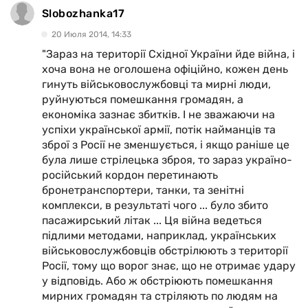
Slobozhanka17
20 Июля 2014, 14:33
"Зараз на території Східної України йде війна, і
хоча вона не оголошена офіційно, кожен день
гинуть військовослужбовці та мирні люди,
руйнуються помешкання громадян, а
економіка зазнає збитків. І не зважаючи на
успіхи української армії, потік найманців та
зброї з Росії не зменшується, і якщо раніше це
була лише стрілецька зброя, то зараз україно-
російський кордон перетинають
бронетранспортери, танки, та зенітні
комплекси, в результаті чого ... було збито
пасажирський літак ... Ця війна ведеться
підлими методами, наприклад, українських
військовослужбовців обстрілюють з території
Росії, тому що ворог знає, що не отримає удару
у відповідь. Або ж обстріюють помешкання
мирних громадян та стріляють по людям на