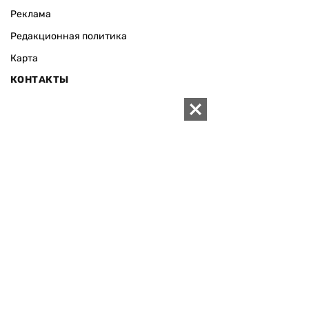
Реклама
Редакционная политика
Карта
КОНТАКТЫ
01010 Киев, ул. Князей Острожских, 19/1
Телефон редакции:
+380 (44) 280-04-85
Электронная почта редакции:
zn94@ukr.net
Электронная почта службы новостей:
editor@zn.ua
СОЦСЕТИ
ПОДДЕРЖАТЬ ZN.UA
Поддержать независимую