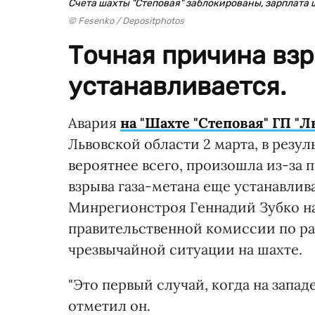
Счета шахты "Степовая" заблокированы, зарплата
© Fesenko / Depositphotos
Точная причина вз
устанавливается.
Авария
на "Шахте "Степовая" ГП "Л
Львовской области 2 марта, в резул
вероятнее всего, произошла из-за
взрыва газа-метана еще устанавлив
Минрегионстроя Геннадий Зубко на
правительственной комиссии по р
чрезвычайной ситуации на шахте.
"Это первый случай, когда на запад
отметил он.