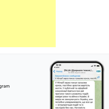
egram