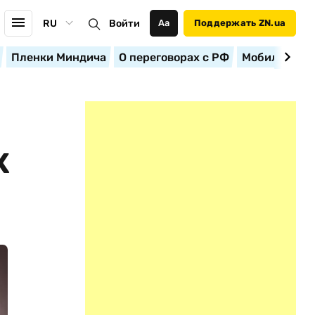
RU
Войти
Аа
Поддержать ZN.ua
Пленки Миндича
О переговорах с РФ
Мобилизация
Х