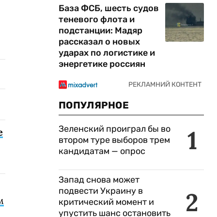
База ФСБ, шесть судов
теневого флота и
подстанции: Мадяр
рассказал о новых
ударах по логистике и
энергетике россиян
ПОПУЛЯРНОЕ
Зеленский проиграл бы во
1
е
втором туре выборов трем
кандидатам — опрос
Запад снова может
подвести Украину в
2
м
критический момент и
упустить шанс остановить