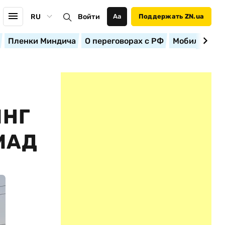
RU
Войти
Аа
Поддержать ZN.ua
Пленки Миндича
О переговорах с РФ
Мобилизация
ИНГ
МАД