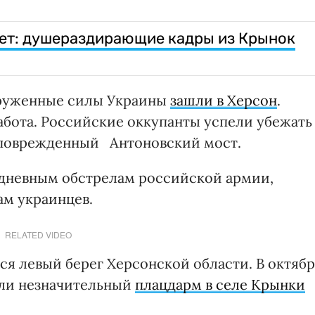
нет: душераздирающие кадры из Крынок
ооруженные силы Украины
зашли в Херсон
.
абота. Российские оккупанты успели убежать
о поврежденный Антоновский мост.
едневным обстрелам российской армии,
ам украинцев.
RELATED VIDEO
ся левый берег Херсонской области. В октяб
или незначительный
плацдарм в селе Крынки