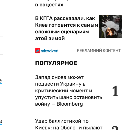
в соцсетях
В КГГА рассказали, как
Киев готовится к самым
сложным сценариям
этой зимой
ПОПУЛЯРНОЕ
Запад снова может
е
подвести Украину в
1
критический момент и
упустить шанс остановить
войну — Bloomberg
м
Удар баллистикой по
Киеву: на Оболони пылают