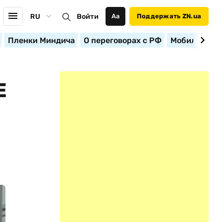
RU
Войти
Аа
Поддержать ZN.ua
Пленки Миндича
О переговорах с РФ
Мобилизация
Е