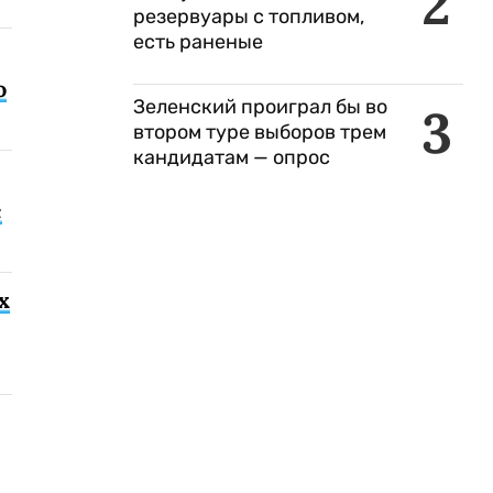
2
резервуары с топливом,
есть раненые
о
Зеленский проиграл бы во
3
втором туре выборов трем
кандидатам — опрос
с
х