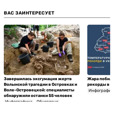
ВАС ЗАИНТЕРЕСУЕТ
Завершилась эксгумация жертв
Жара побил
Волынской трагедии в Островках и
рекорды в 1
Воле-Островецкой: специалисты
Инфографик
обнаружили останки 55 человек
Инфографика
Обновлено