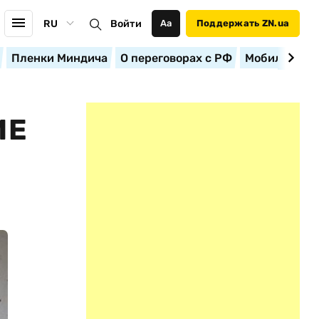
RU
Войти
Аа
Поддержать ZN.ua
Пленки Миндича
О переговорах с РФ
Мобилизация
ИЕ