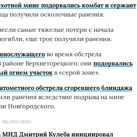
ехотной мине подорвались комбат и сержант
ойца получили осколочные ранения.
если самые тяжелые потери с начала
погибли, еще трое получили ранения.
еннослужащего
во время обстрела
в районе Верхнеторецкого: они
подорвались
ый огнем участок
в «серой зоне».
атометного обстрела сгоревшего блиндажа
чили ранения вследствие подрыва на мине
зи Новгородского.
RELATED VIDEO
ва МИД Дмитрий Кулеба инициировал