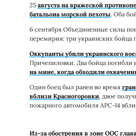
25
августа на вражеской противоп
батальона морской пехоты
. Оба б
6 сентября Объединенные силы пон
перемирия: три украинских бойца 
Оккупанты убили украинского во
Причепиловки. Два бойца погибли 
на мине, когда обходили охваченн
Один боец был ранен во время
гран
вблизи Красногоровки
, двое полу
пожарного автомобиля АРС-14 вбли
Из-за обострения в зоне ООС гла