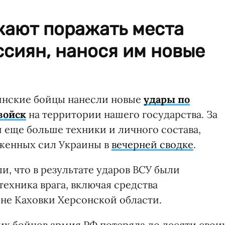
ают поражать места
сиян, нанося им новые
аинские бойцы нанесли новые
удары по
войск
на территории нашего государства. За
 еще больше техники и личного состава,
женных сил Украины в
вечерней сводке
.
и, что в результате ударов ВСУ были
ехника врага, включая средства
не Каховки Херсонской области.
ших бойцов армия РФ потеряла до десяти свои