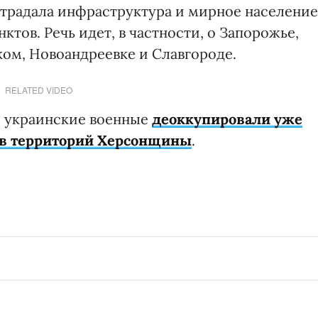
острадала инфраструктура и мирное население
тов. Речь идет, в частности, о Запорожье,
ком, Новоандреевке и Славгороде.
RELATED VIDEO
ля украинские военные
деоккупировали уже
ов территорий Херсонщины
.