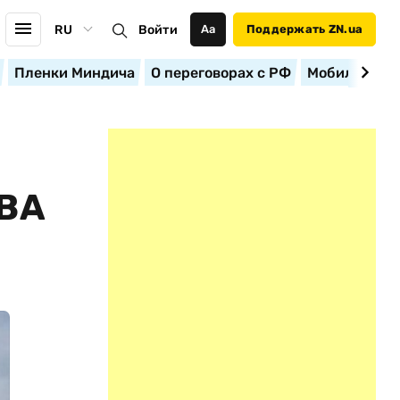
RU
Войти
Аа
Поддержать ZN.ua
Пленки Миндича
О переговорах с РФ
Мобилизация
ВА