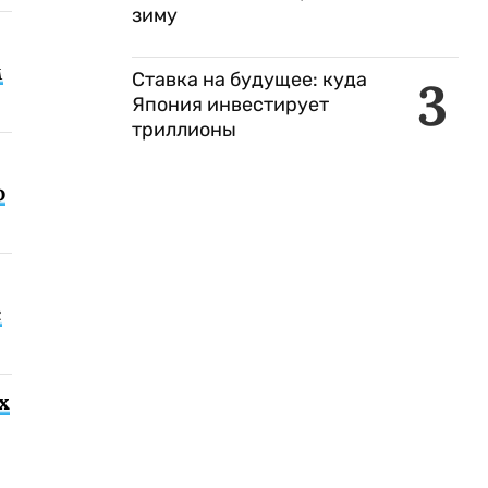
зиму
м
Ставка на будущее: куда
3
Япония инвестирует
триллионы
о
с
х