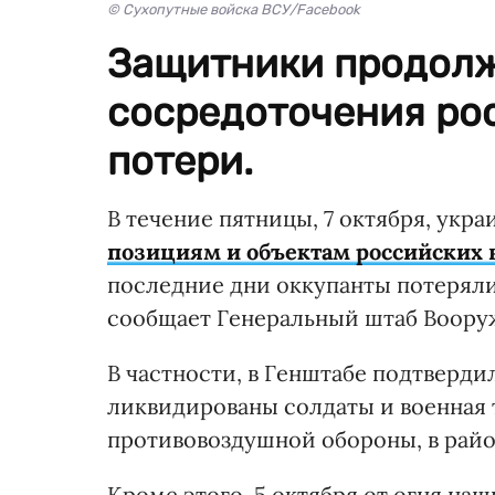
© Сухопутные войска ВСУ/Facebook
Защитники продолж
сосредоточения рос
потери.
В течение пятницы, 7 октября, укр
позициям и объектам российских 
последние дни оккупанты потеряли
сообщает Генеральный штаб Воору
В частности, в Генштабе подтвердил
ликвидированы солдаты и военная т
противовоздушной обороны, в райо
Кроме этого, 5 октября от огня на