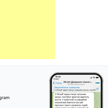
egram