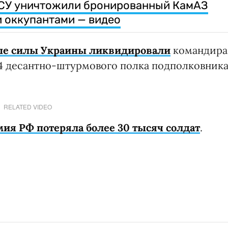
ВСУ уничтожили бронированный КамАЗ
 оккупантами — видео
е силы Украины ликвидировали
командира
4 десантно-штурмового полка подполковник
RELATED VIDEO
мия РФ потеряла
более
30 тысяч солдат
.