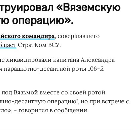
струировал «Вяземскую
ю операцию».
ийского командира
, совершавшего
бщает
СтратКом ВСУ.
ые ликвидировали капитана Александра
м парашютно-десантной роты 106-й
 под Вязьмой вместе со своей ротой
шно-десантную операцию", но при встрече с
ло», - говорится в сообщении.