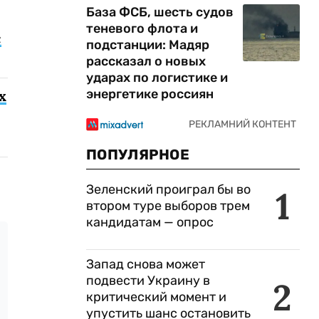
База ФСБ, шесть судов
теневого флота и
с
подстанции: Мадяр
рассказал о новых
ударах по логистике и
энергетике россиян
х
ПОПУЛЯРНОЕ
Зеленский проиграл бы во
1
втором туре выборов трем
кандидатам — опрос
Запад снова может
подвести Украину в
2
критический момент и
упустить шанс остановить