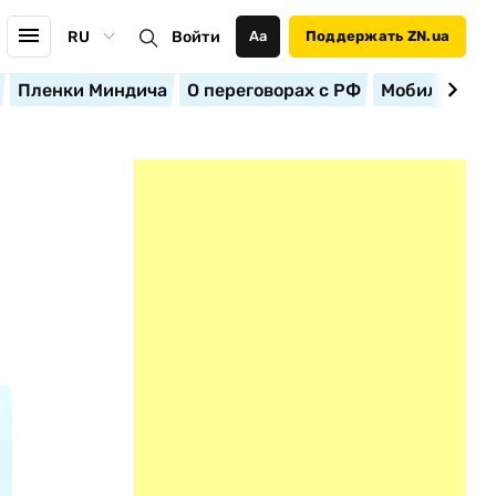
RU
Войти
Аа
Поддержать ZN.ua
Пленки Миндича
О переговорах с РФ
Мобилизация